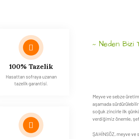
Neden Bizi T
~
100% Tazelik
Hasattan sofraya uzanan
Taze,
Gü
tazelik garantisi.
Sürdürü
Meyve ve sebze üretimi
aşamada sürdürülebilir
soğuk zincirle ilk gün
verdiğimiz önemle, şeff
ŞAHİNSÖZ, meyve ve se