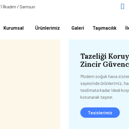
/1 İlkadım / Samsun
Kurumsal
Ürünlerimiz
Galeri
Taşımacılık
İ
Tazeliği Koru
Zincir Güvenc
Modern soğuk hava siste
sayesinde ürünlerimiz, h
teslimata kadar ideal koş
korunarak taşınır.
Tesislerimiz