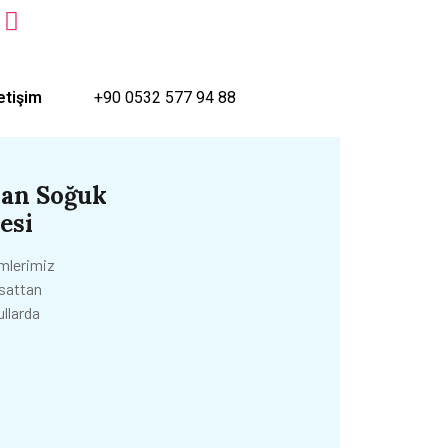
letişim
+90 0532 577 94 88
yan Soğuk
esi
mlerimiz
asattan
ullarda