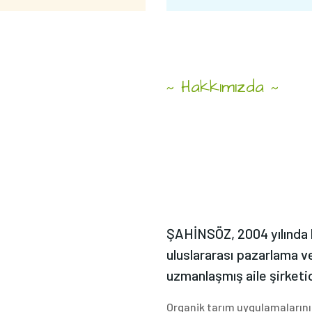
Hakkımızda
~
~
ŞAHİNSÖZ
Üretimi
Ve
ŞAHİNSÖZ, 2004 yılında 
Pazarlama
uluslararası pazarlama ve
uzmanlaşmış aile şirketid
Organik tarım uygulamalarını