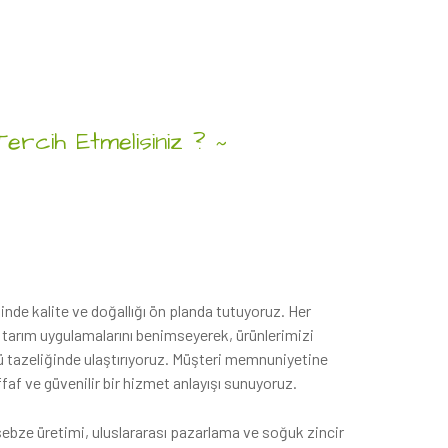
ercih Etmelisiniz ?
~
venilir
ve
lebilir
Ürünler
nde kalite ve doğallığı ön planda tutuyoruz. Her
 tarım uygulamalarını benimseyerek, ürünlerimizi
kü tazeliğinde ulaştırıyoruz. Müşteri memnuniyetine
af ve güvenilir bir hizmet anlayışı sunuyoruz.
bze üretimi, uluslararası pazarlama ve soğuk zincir