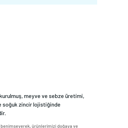
Meyve
Sebze
Uluslararası
kurulmuş, meyve ve sebze üretimi,
 soğuk zincir lojistiğinde
ir.
 benimseyerek, ürünlerimizi doğaya ve