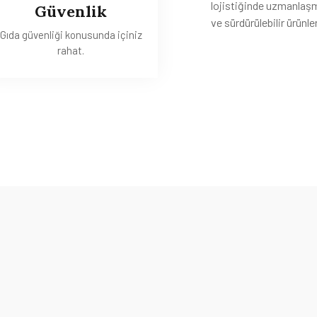
lojistiğinde uzmanlaşmı
Güvenlik
ve sürdürülebilir ürünle
Gıda güvenliği konusunda içiniz
rahat.