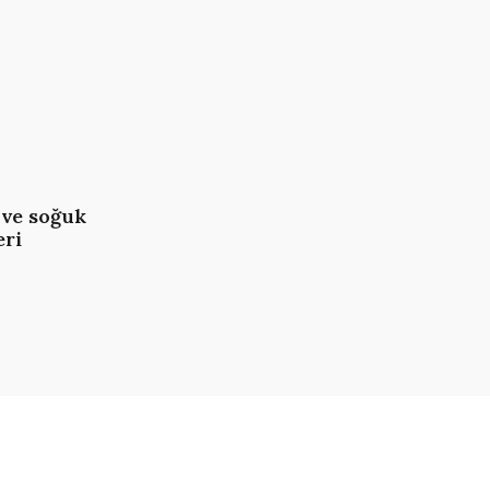
n
 ve soğuk
eri