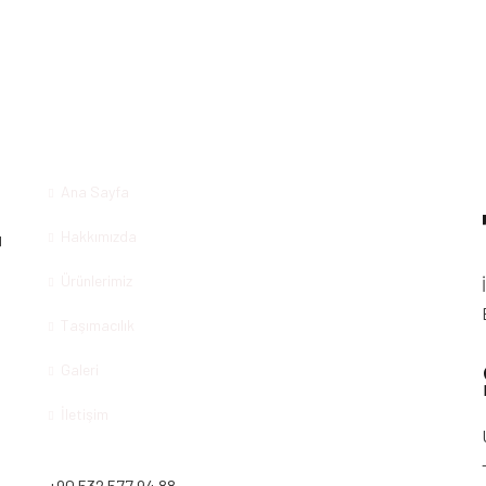
Ana Sayfa
T
Hakkımızda
Ürünlerimiz
Taşımacılık
Galeri
İletişim
+90 532 577 94 88