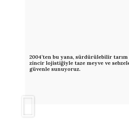
Organik
ve
Güvenilir
Tarımı
Adresi
2004’ten bu yana, sürdürülebilir tarım
zincir lojistiğiyle taze meyve ve sebzel
güvenle sunuyoruz.