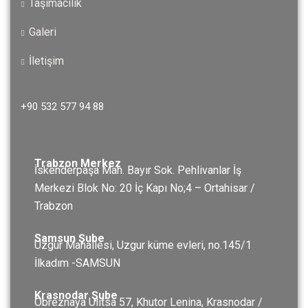
Taşımacılık
Galeri
İletişim
+90 532 577 94 88
Trabzon Merkez
İskenderpaşa Mah. Bayır Sok. Pehlivanlar İş
Merkezi Blok No: 20 İç Kapı No;4 – Ortahisar /
Trabzon
Samsun Şube
Uzgur Mahallesi, Uzgur küme evleri, no.145/1
İlkadım -SAMSUN
Krasnodar Şube
Obreznaya Ulitsa 57, Khutor Lenina, Krasnodar /